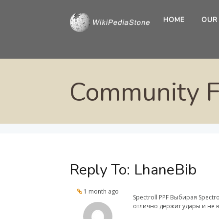
HOME
OUR
Community 
Reply To: LhaneBib
1 month ago
Spectroll PPF Выбирая Spectr
отлично держит удары и не в