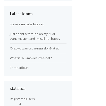
Latest topics
ссылка на сайт bite red
Just spent a fortune on my Audi
transmission and I’m still not happy
Следующая страница slon2-at at
What is 123-movies-free.net?
Earnestflouh
statistics
Registered Users
3