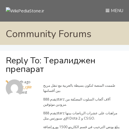
MENU
Community Forums
Reply To: Tералиджен
препарат
1 month ago
صُممت المنصة لتكون بسيطة بالعربية مع تنقل مريح
888starz_cjMr
بين أقسامها.
Guest
يقدم 888starz آلاف ألعاب السلوت المصنّفة من
مزودين موثوقين.
يقدم 888starz مراهنات على عشرات الرياضات بينها
الإي سبورتس مثل Dota 2 و CS:GO.
يبلغ بونص الترحيب في قسم الكازينو 1500 يورو إضافة